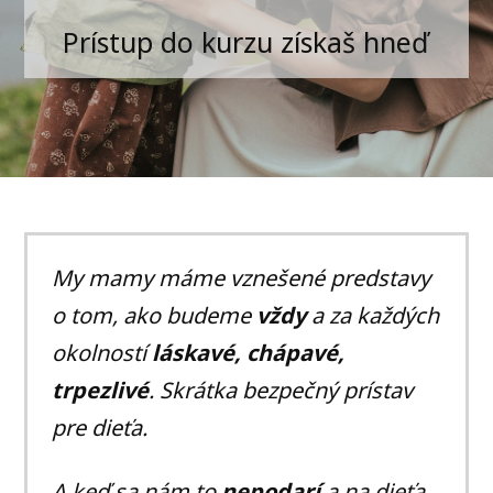
Prístup do kurzu získaš hneď
My mamy máme vznešené predstavy
o tom, ako budeme
vždy
a za každých
okolností
láskavé, chápavé,
trpezlivé
. Skrátka bezpečný prístav
pre dieťa.
A keď sa nám to
nepodarí
a na dieťa