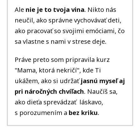
Ale
nie je to tvoja vina
. Nikto nás
neučil, ako správne vychovávať deti,
ako pracovať so svojimi emóciami, čo
sa vlastne s nami v strese deje.
Práve preto som pripravila kurz
"Mama, ktorá nekričí", kde Ti
ukážem, ako si udržať
jasnú myseľ aj
pri náročných chvíľach
. Naučíš sa,
ako dieťa sprevádzať láskavo,
s porozumením a
bez kriku
.