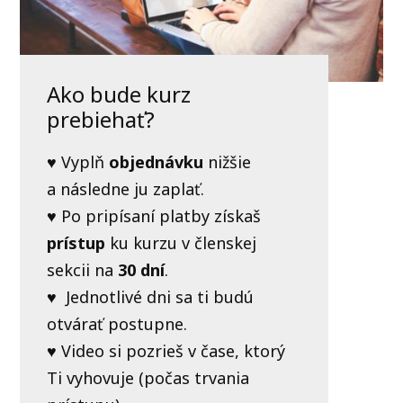
Ako bude kurz
prebiehať?
♥ Vyplň
objednávku
nižšie
a následne ju zaplať.
♥ Po pripísaní platby získaš
prístup
ku kurzu v členskej
sekcii na
30 dní
.
♥ Jednotlivé dni sa ti budú
otvárať postupne.
♥ Video si pozrieš v čase, ktorý
Ti vyhovuje (počas trvania