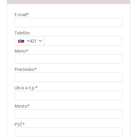
E-mail*
Telefón
+421
Meno*
Priezvisko*
Ulica a č.p.*
Mesto*
PSČ*