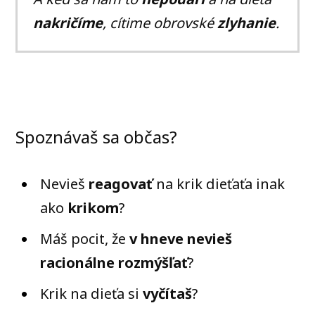
nakričíme
, cítime obrovské
zlyhanie
.
Spoznávaš sa občas?
Nevieš
reagovať
na krik dieťaťa inak
ako
krikom
?
Máš pocit, že
v hneve nevieš
racionálne
rozmýšľať
?
Krik na dieťa si
vyčítaš
?