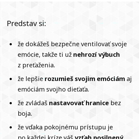
Predstav si:
že dokážeš bezpečne ventilovať svoje
emócie, takže ti už
nehrozí výbuch
z preťaženia.
že lepšie
rozumieš svojim emóciám
aj
emóciám svojho dieťaťa.
že zvládaš
nastavovať hranice
bez
boja.
že vďaka pokojnému prístupu je
po každej kríze váš
vzťah posilnený
.