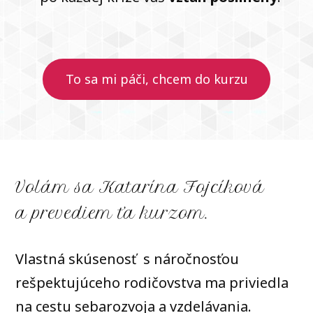
To sa mi páči, chcem do kurzu
Volám sa Katarína Fojcíková
a prevediem ťa kurzom.
Vlastná skúsenosť s náročnosťou
rešpektujúceho rodičovstva ma priviedla
na cestu sebarozvoja a vzdelávania.