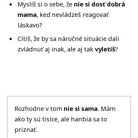
Myslíš si o sebe, že
nie si dosť dobrá
mama
, keď nevládzeš reagovať
láskavo?
Cítiš, že by sa náročné situácie dali
zvládnuť aj inak, ale aj tak
vyletíš
?
Rozhodne v tom
nie si sama
. Mám
ako ty sú tisíce, ale hanbia sa to
priznať.