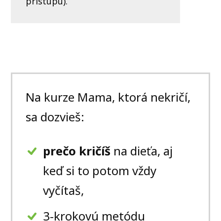
prístupu).
Na kurze Mama, ktorá nekričí,
sa dozvieš:
prečo kričíš
na dieťa, aj
keď si to potom vždy
vyčítaš,
3-krokovú metódu